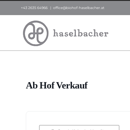
Zum
+43 2635 64966
|
office@biohof-haselbacher.at
Inhalt
springen
Ab Hof Verkauf