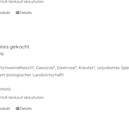
Hof-Verkauf abzuholen
werden
odukt
Details
htes gekocht
ag
 Schweinefleisch*, Gewürze*, Dextrose*, Kräuter*, unjodiertes 
iert biologischer Landwirtschaft!
% MwSt.
Hof-Verkauf abzuholen
odukt
Details