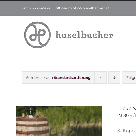
Zum
+43 2635 64966
|
office@biohof-haselbacher.at
Inhalt
springen
Sortieren nach
Standardsortierung
Zeig
Dicke S
23,80
€
/
Saftiges