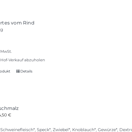
ertes vom Rind
kg
% MwSt.
Hof-Verkauf abzuholen
odukt
Details
hschmalz
4,50
€
 Schweinefleisch*, Speck*, Zwiebel*, Knoblauch*, Gewürze*, Dextro