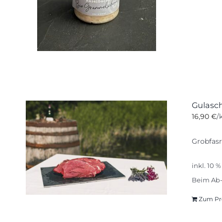
Gulasch
16,90
€
/
Grobfasr
inkl. 10 
Beim Ab-
Zum Pr