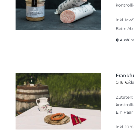
kontroll
inkl. MwS
Beim Ab-
Ausfüh
Frankfu
0,16
€
/d
Zutaten: 
kontroll
Ein Paar
inkl. 10 