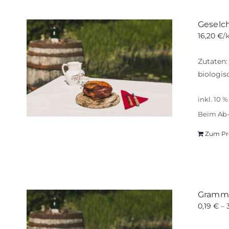
Geselc
16,20
€
/
Zutaten:
biologis
inkl. 10 
Beim Ab-
Zum Pr
Gramm
0,19
€
–