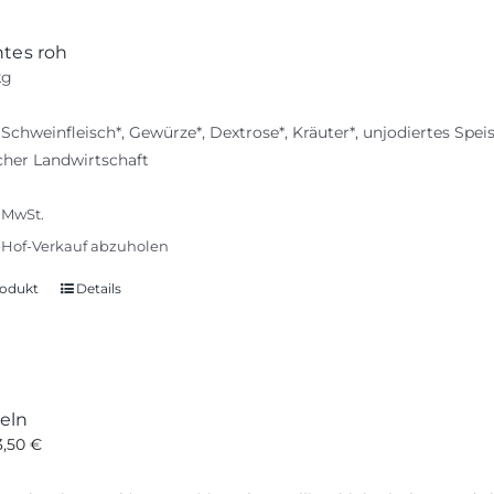
htes roh
kg
 Schweinfleisch*, Gewürze*, Dextrose*, Kräuter*, unjodiertes Sp
cher Landwirtschaft
% MwSt.
Hof-Verkauf abzuholen
odukt
Details
eln
3,50
€