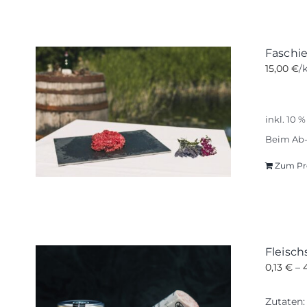
Faschi
15,00
€
/
inkl. 10 
Beim Ab-
Zum Pr
Fleisc
0,13
€
–
Zutaten: