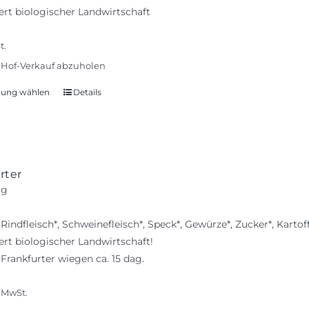
iert biologischer Landwirtschaft
t.
Hof-Verkauf abzuholen
rung wählen
Details
Dieses
Produkt
weist
mehrere
Varianten
rter
auf.
ag
Die
Optionen
Rindfleisch*, Schweinefleisch*, Speck*, Gewürze*, Zucker*, Kartoff
können
iert biologischer Landwirtschaft!
auf
 Frankfurter wiegen ca. 15 dag.
der
Produktseite
% MwSt.
gewählt