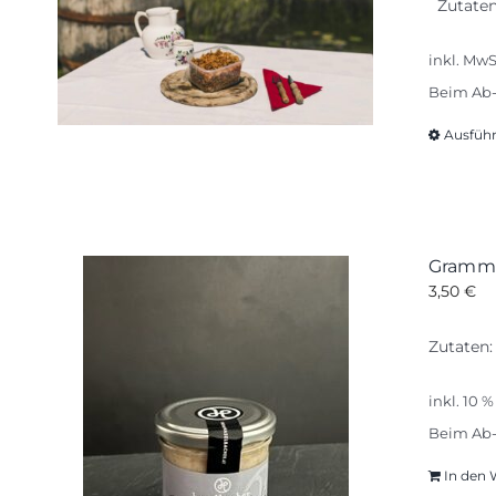
Zutaten:
inkl. MwS
Beim Ab-
Ausfüh
Gramme
3,50
€
Zutaten:
inkl. 10 
Beim Ab-
In den