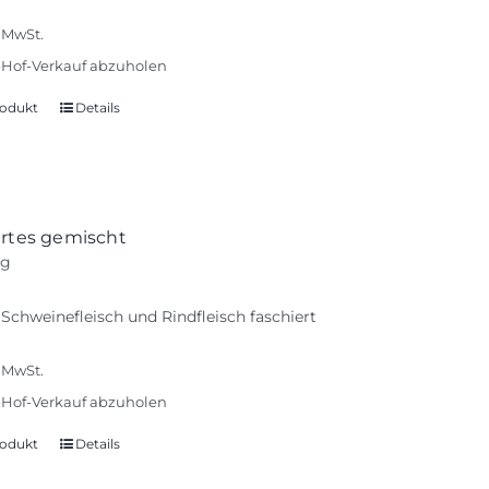
% MwSt.
Hof-Verkauf abzuholen
odukt
Details
ertes gemischt
kg
 Schweinefleisch und Rindfleisch faschiert
% MwSt.
Hof-Verkauf abzuholen
odukt
Details