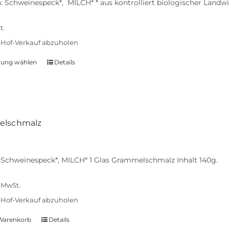
 Schweinespeck*, MILCH* * aus kontrolliert biologischer Landwi
t.
Hof-Verkauf abzuholen
rung wählen
Details
Dieses
Produkt
weist
mehrere
Varianten
lschmalz
auf.
Die
Optionen
 Schweinespeck*, MILCH* 1 Glas Grammelschmalz Inhalt 140g.
können
auf
% MwSt.
der
Hof-Verkauf abzuholen
Produktseite
gewählt
 Warenkorb
Details