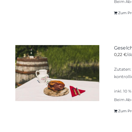
Beim Ab-
Zum Pr
Geselc
0,22
€
/d
Zutaten:
kontroll
inkl. 10 
Beim Ab-
Zum Pr