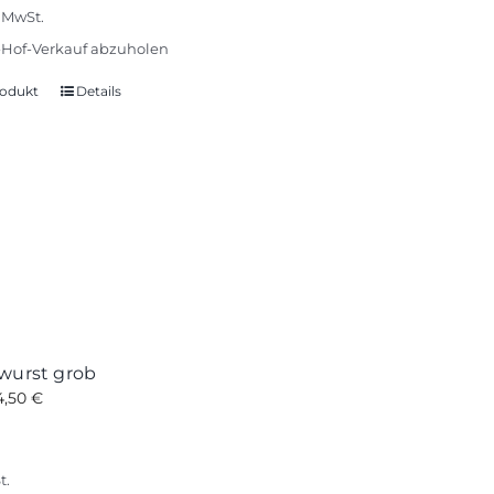
% MwSt.
Hof-Verkauf abzuholen
odukt
Details
wurst grob
4,50
€
t.