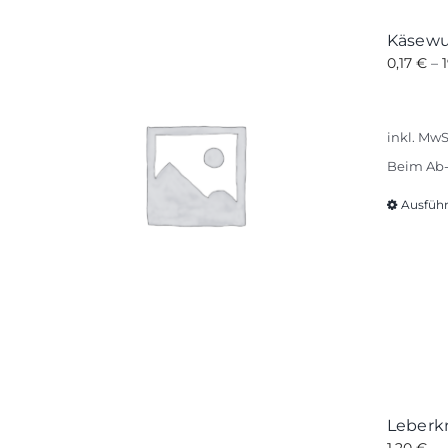
Käsewu
0,17
€
–
inkl. MwS
Beim Ab-
Ausfüh
Leberkn