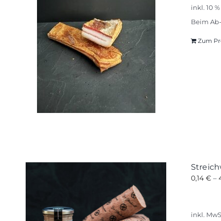
inkl. 10 
Beim Ab-
Zum Pr
Streich
0,14
€
–
inkl. MwS