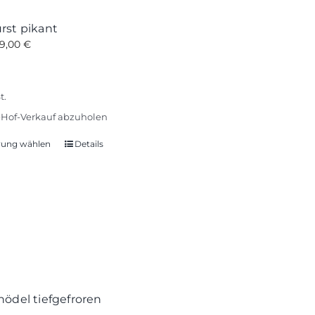
rst pikant
19,00
€
t.
Hof-Verkauf abzuholen
rung wählen
Details
Dieses
Produkt
weist
mehrere
Varianten
auf.
Die
Optionen
können
ödel tiefgefroren
auf