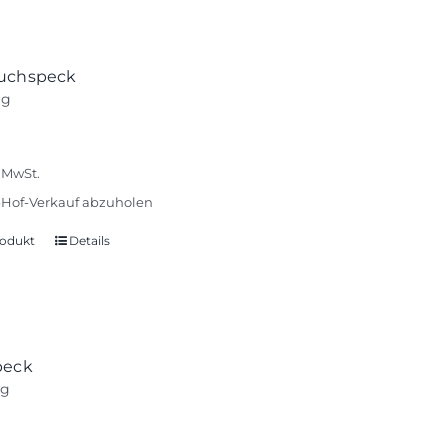
uchspeck
ag
% MwSt.
Hof-Verkauf abzuholen
odukt
Details
peck
ag