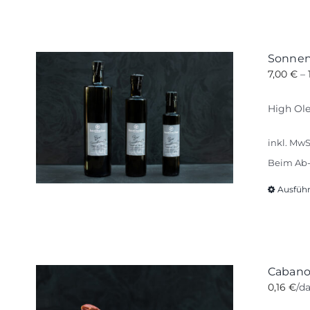
Sonne
7,00
€
–
High Ole
inkl. MwS
Beim Ab-
Ausfüh
Cabanos
0,16
€
/d