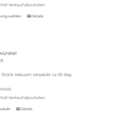
Hof-Verkauf abzuholen
rung wählen
Details
Dieses
Produkt
weist
mehrere
Varianten
würstel
auf.
ag
Die
Optionen
4 Stück Vakuum verpackt ca 35 dag
können
auf
% MwSt.
der
Produktseite
Hof-Verkauf abzuholen
gewählt
odukt
Details
werden