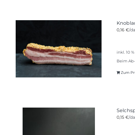
Knobla
0,16
€
/d
inkl. 10 
Beim Ab-
Zum Pr
Selchs
0,15
€
/d