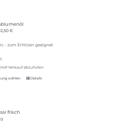
nblumenöl
12,50
€
ic - zum Erhitzen geeignet
t.
Hof-Verkauf abzuholen
rung wählen
Details
Dieses
Produkt
weist
mehrere
Varianten
si frisch
auf.
ag
Die