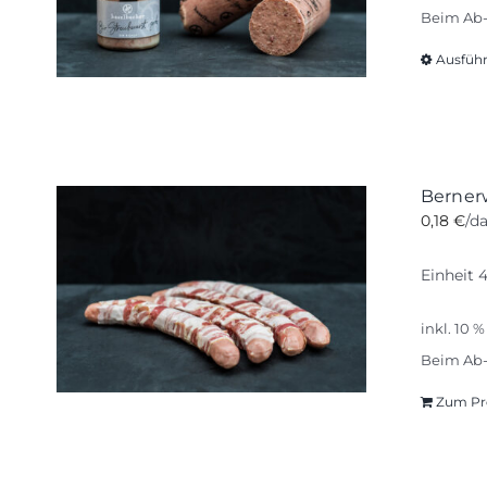
Beim Ab-
Ausfüh
Berner
0,18
€
/d
Einheit 
inkl. 10 
Beim Ab-
Zum Pr