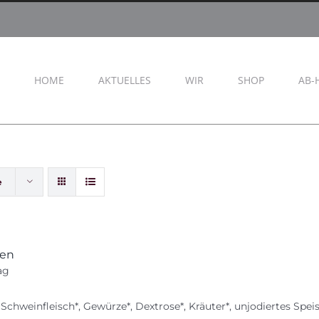
HOME
AKTUELLES
WIR
SHOP
AB-
e
ten
ag
 Schweinfleisch*, Gewürze*, Dextrose*, Kräuter*, unjodiertes 