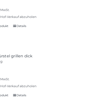
Optionen
können
% MwSt.
auf
Hof-Verkauf abzuholen
der
Produktseite
odukt
Details
gewählt
werden
stel grillen dick
ag
% MwSt.
Hof-Verkauf abzuholen
odukt
Details