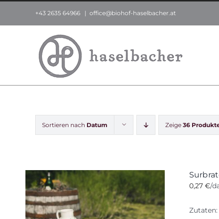
Zum
+43 2635 64966
|
office@biohof-haselbacher.at
Inhalt
springen
Sortieren nach
Datum
Zeige
36 Produkt
Surbra
0,27
€
/d
Zutaten: