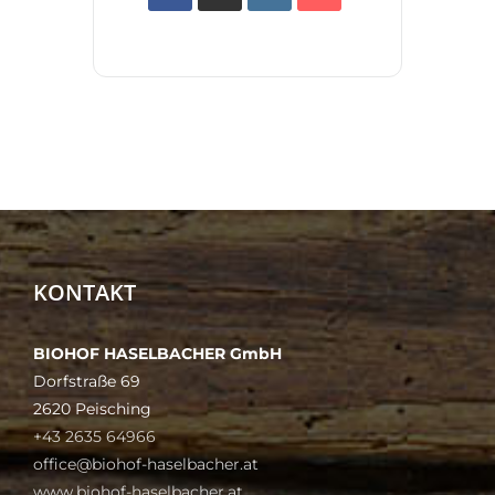
KONTAKT
BIOHOF HASELBACHER GmbH
Dorfstraße 69
2620 Peisching
+43 2635 64966
office@biohof-haselbacher.at
www.biohof-haselbacher.at