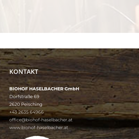
KONTAKT
BIOHOF HASELBACHER GmbH
Dorfstraße 69
2620 Peisching
+43 2635 64966
office@biohof-haselbacher.at
www.biohof-haselbacher.at