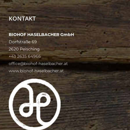
KONTAKT
BIOHOF HASELBACHER GmbH
Dorfstraße 69
2620 Peisching
+43 2635 64966
office@biohof-haselbacher.at
www.biohof-haselbacher.at