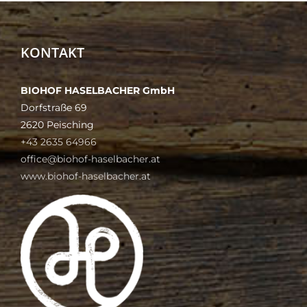
KONTAKT
BIOHOF HASELBACHER GmbH
Dorfstraße 69
2620 Peisching
+43 2635 64966
office@biohof-haselbacher.at
www.biohof-haselbacher.at