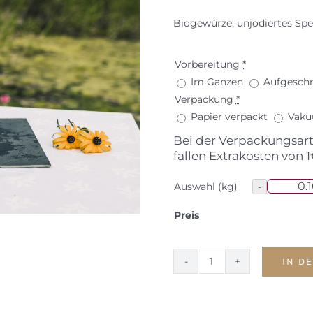
Biogewürze, unjodiertes Spei
Vorbereitung
*
Im Ganzen
Aufgeschn
Verpackung
*
Papier verpackt
Vaku
Bei der Verpackungsar
fallen Extrakosten von 1
Auswahl (kg)
Preis
IN D
Surkarree
Menge