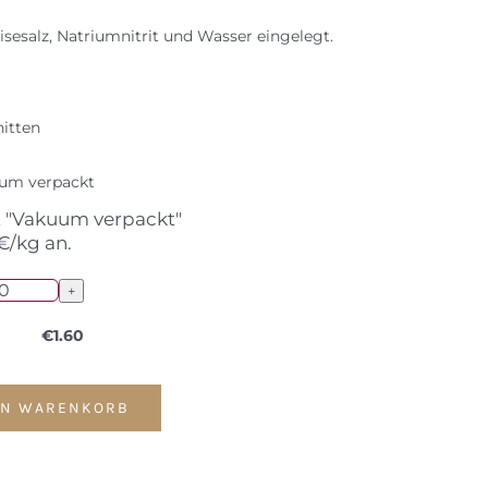
sesalz, Natriumnitrit und Wasser eingelegt.
itten
um verpackt
t "Vakuum verpackt"
€/kg an.
€
1.60
EN WARENKORB