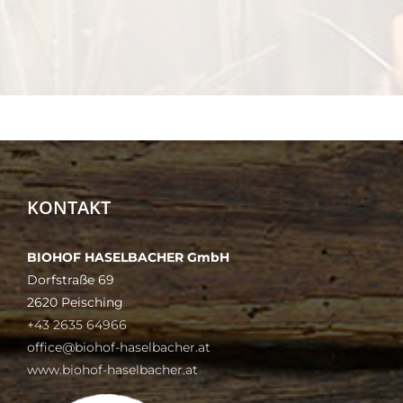
KONTAKT
BIOHOF HASELBACHER GmbH
Dorfstraße 69
2620 Peisching
+43 2635 64966
office@biohof-haselbacher.at
www.biohof-haselbacher.at