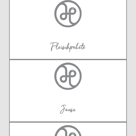
Fleischpakete
Jause