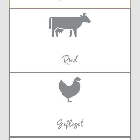
Rind
Geflügel