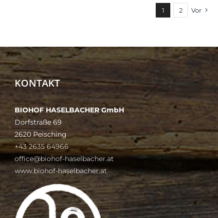
1
2
Vor
KONTAKT
BIOHOF HASELBACHER GmbH
Dorfstraße 69
2620 Peisching
+43 2635 64966
office@biohof-haselbacher.at
www.biohof-haselbacher.at