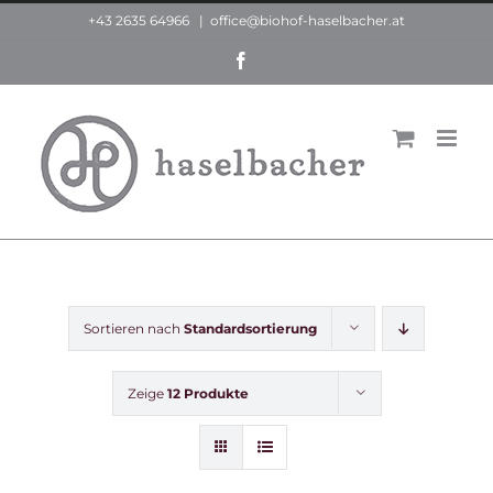
Zum
+43 2635 64966
|
office@biohof-haselbacher.at
Inhalt
Facebook
springen
Sortieren nach
Standardsortierung
Zeige
12 Produkte