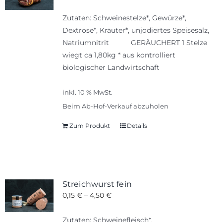
Zutaten: Schweinestelze*, Gewürze*,
Dextrose*, Kräuter*, unjodiertes Speisesalz,
Natriumnitrit GERÄUCHERT 1 Stelze
wiegt ca 1,80kg * aus kontrolliert
biologischer Landwirtschaft
inkl. 10 % MwSt.
Beim Ab-Hof-Verkauf abzuholen
Zum Produkt
Details
Streichwurst fein
0,15
€
–
4,50
€
Zutaten: Schweinefleisch*,