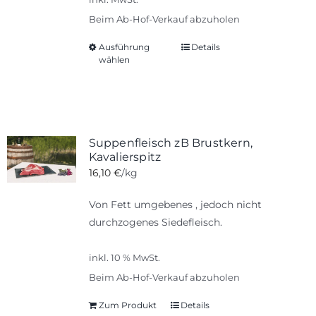
der
Beim Ab-Hof-Verkauf abzuholen
Produktseite
Ausführung
gewählt
Details
Dieses
wählen
werden
Produkt
weist
mehrere
Varianten
auf.
Suppenfleisch zB Brustkern,
Die
Kavalierspitz
Optionen
16,10
€
/kg
können
Von Fett umgebenes , jedoch nicht
auf
durchzogenes Siedefleisch.
der
Produktseite
inkl. 10 % MwSt.
gewählt
werden
Beim Ab-Hof-Verkauf abzuholen
Zum Produkt
Details