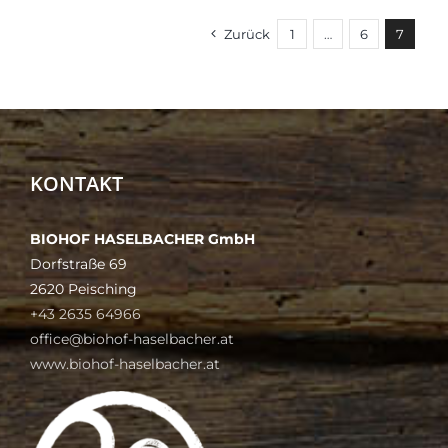
Zurück
1
…
6
7
KONTAKT
BIOHOF HASELBACHER GmbH
Dorfstraße 69
2620 Peisching
+43 2635 64966
office@biohof-haselbacher.at
www.biohof-haselbacher.at