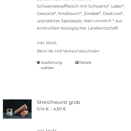
Schweinekopffleisch mit Schwarte*, Leber*,
Gewürze*, Knoblauch*, Zwiebel*, Dextrose*,
unjodiertes Speisesalz, Natriumnitrit * aus
kontrolliert biologischer Landwirtschaft
inkl. MwSt.
Beim Ab-Hof-Verkauf abzuholen
Ausführung
Details
Dieses
wählen
Produkt
weist
mehrere
Varianten
auf.
Streichwurst grob
Die
0,14
€
–
4,50
€
Optionen
können
auf
inkl. MwSt.