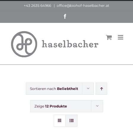
Zum
+43 2635 64966
|
office@biohof-haselbacher.at
Inhalt
Facebook
springen
Sortieren nach
Beliebtheit
Zeige
12 Produkte