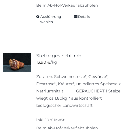
Beim Ab-Hof-Verkauf abzuholen
Ausführung
Details
Dieses
wählen
Produkt
weist
mehrere
Varianten
auf.
Stelze geselcht roh
Die
13,90
€
/kg
Optionen
können
Zutaten: Schweinestelze*, Gewürze*,
auf
Dextrose*, Kräuter*, unjodiertes Speisesalz,
der
Natriumnitrit GERÄUCHERT 1 Stelze
Produktseite
wiegt ca 1,80kg * aus kontrolliert
gewählt
biologischer Landwirtschaft
werden
inkl. 10 % MwSt.
Beim Ab-Hof-Verkauf abzuholen