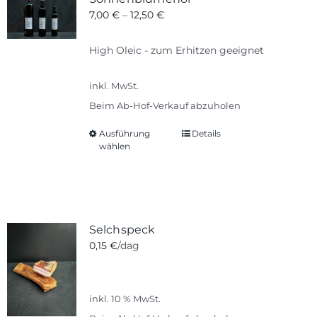
7,00
€
–
12,50
€
High Oleic - zum Erhitzen geeignet
inkl. MwSt.
Beim Ab-Hof-Verkauf abzuholen
Ausführung
Details
Dieses
wählen
Produkt
weist
mehrere
Varianten
auf.
Selchspeck
Die
0,15
€
/dag
Optionen
können
auf
inkl. 10 % MwSt.
der