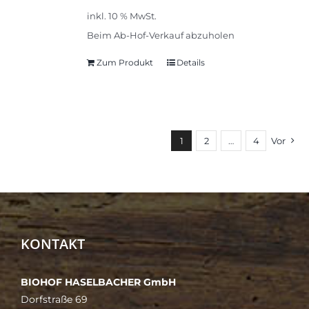
inkl. 10 % MwSt.
Beim Ab-Hof-Verkauf abzuholen
Zum Produkt
Details
1
2
…
4
Vor
KONTAKT
BIOHOF HASELBACHER GmbH
Dorfstraße 69