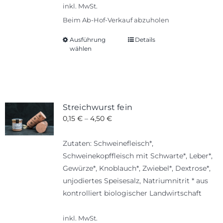
inkl. MwSt.
Beim Ab-Hof-Verkauf abzuholen
Ausführung
Details
Dieses
wählen
Produkt
weist
mehrere
Varianten
auf.
Streichwurst fein
Die
0,15
€
–
4,50
€
Optionen
können
Zutaten: Schweinefleisch*,
auf
Schweinekopffleisch mit Schwarte*, Leber*,
der
Gewürze*, Knoblauch*, Zwiebel*, Dextrose*,
Produktseite
unjodiertes Speisesalz, Natriumnitrit * aus
gewählt
kontrolliert biologischer Landwirtschaft
werden
inkl. MwSt.