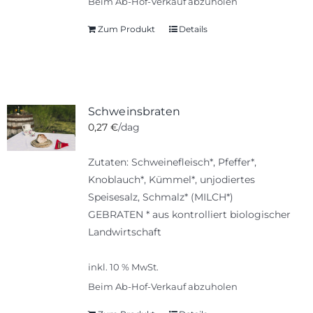
Beim Ab-Hof-Verkauf abzuholen
Produktseite
Zum Produkt
Details
gewählt
werden
Schweinsbraten
0,27
€
/dag
Zutaten: Schweinefleisch*, Pfeffer*,
Knoblauch*, Kümmel*, unjodiertes
Speisesalz, Schmalz* (MILCH*)
GEBRATEN * aus kontrolliert biologischer
Landwirtschaft
inkl. 10 % MwSt.
Beim Ab-Hof-Verkauf abzuholen