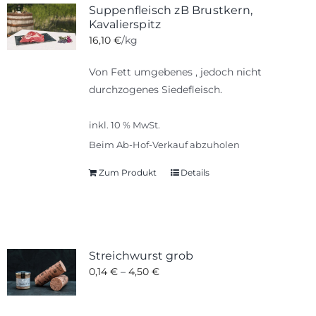
Suppenfleisch zB Brustkern,
Kavalierspitz
16,10
€
/kg
Von Fett umgebenes , jedoch nicht
durchzogenes Siedefleisch.
inkl. 10 % MwSt.
Beim Ab-Hof-Verkauf abzuholen
Zum Produkt
Details
Streichwurst grob
0,14
€
–
4,50
€