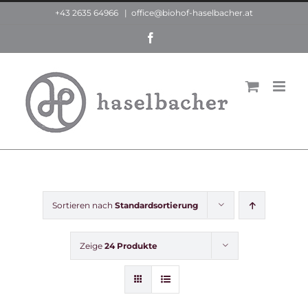
Zum
+43 2635 64966
|
office@biohof-haselbacher.at
Inhalt
Facebook
springen
Sortieren nach
Standardsortierung
Zeige
24 Produkte