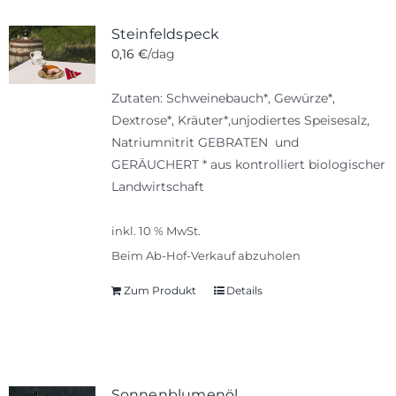
Steinfeldspeck
0,16
€
/dag
Zutaten: Schweinebauch*, Gewürze*,
Dextrose*, Kräuter*,unjodiertes Speisesalz,
Natriumnitrit GEBRATEN und
GERÄUCHERT * aus kontrolliert biologischer
Landwirtschaft
inkl. 10 % MwSt.
Beim Ab-Hof-Verkauf abzuholen
Zum Produkt
Details
Sonnenblumenöl