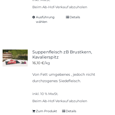
der
Beim Ab-Hof-Verkauf abzuholen
Produktseite
Ausführung
gewählt
Details
Dieses
wählen
werden
Produkt
weist
mehrere
Varianten
auf.
Suppenfleisch zB Brustkern,
Die
Kavalierspitz
Optionen
16,10
€
/kg
können
Von Fett umgebenes , jedoch nicht
auf
durchzogenes Siedefleisch.
der
Produktseite
inkl. 10 % MwSt.
gewählt
werden
Beim Ab-Hof-Verkauf abzuholen
Zum Produkt
Details