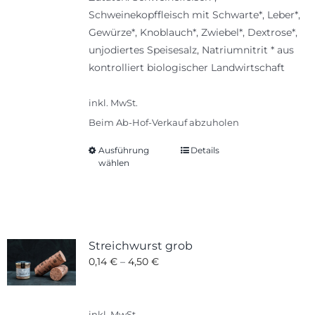
Schweinekopffleisch mit Schwarte*, Leber*,
Gewürze*, Knoblauch*, Zwiebel*, Dextrose*,
unjodiertes Speisesalz, Natriumnitrit * aus
kontrolliert biologischer Landwirtschaft
inkl. MwSt.
Beim Ab-Hof-Verkauf abzuholen
Ausführung
Details
Dieses
wählen
Produkt
weist
mehrere
Varianten
auf.
Streichwurst grob
Die
0,14
€
–
4,50
€
Optionen
können
auf
inkl. MwSt.