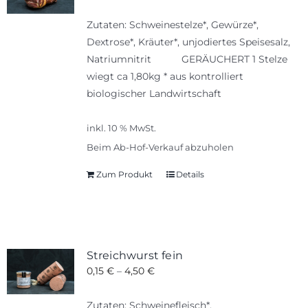
Zutaten: Schweinestelze*, Gewürze*,
Dextrose*, Kräuter*, unjodiertes Speisesalz,
Natriumnitrit GERÄUCHERT 1 Stelze
wiegt ca 1,80kg * aus kontrolliert
biologischer Landwirtschaft
inkl. 10 % MwSt.
Beim Ab-Hof-Verkauf abzuholen
Zum Produkt
Details
Streichwurst fein
0,15
€
–
4,50
€
Zutaten: Schweinefleisch*,