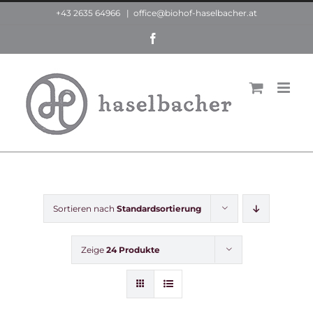
Zum
+43 2635 64966
|
office@biohof-haselbacher.at
Inhalt
Facebook
springen
Sortieren nach
Standardsortierung
Zeige
24 Produkte