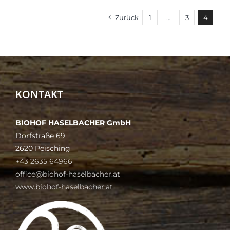
Zurück
1
…
3
4
KONTAKT
BIOHOF HASELBACHER GmbH
Dorfstraße 69
2620 Peisching
+43 2635 64966
office@biohof-haselbacher.at
www.biohof-haselbacher.at