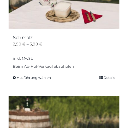
Schmalz
2,90
€
–
5,90
€
inkl. MwSt.
Beim Ab-Hof-Verkauf abzuholen
Ausführung wählen
Details
Dieses
Produkt
weist
mehrere
Varianten
auf.
Die