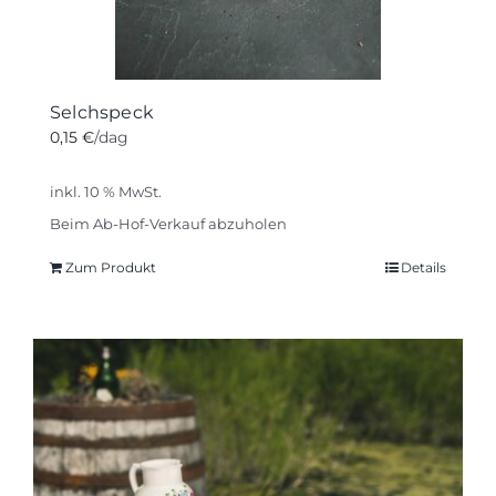
werden
Selchspeck
0,15
€
/dag
inkl. 10 % MwSt.
Beim Ab-Hof-Verkauf abzuholen
Zum Produkt
Details