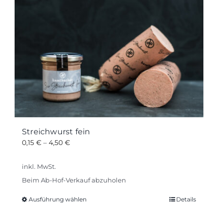
Varianten
auf.
Die
Optionen
können
auf
der
Produktseite
gewählt
werden
Streichwurst fein
0,15
€
–
4,50
€
inkl. MwSt.
Beim Ab-Hof-Verkauf abzuholen
Ausführung wählen
Details
Dieses
Produkt