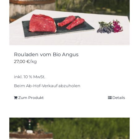
Optionen
können
auf
der
Produktseite
gewählt
werden
Rouladen vom Bio Angus
27,00
€
/kg
inkl. 10 % MwSt.
Beim Ab-Hof-Verkauf abzuholen
Zum Produkt
Details