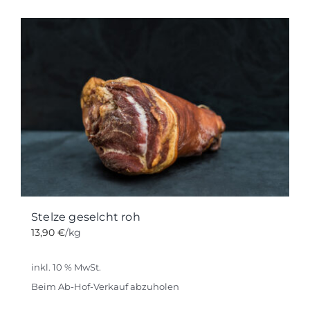
weist
mehrere
Varianten
auf.
Die
Optionen
können
auf
der
Produktseite
gewählt
werden
Stelze geselcht roh
13,90
€
/kg
inkl. 10 % MwSt.
Beim Ab-Hof-Verkauf abzuholen