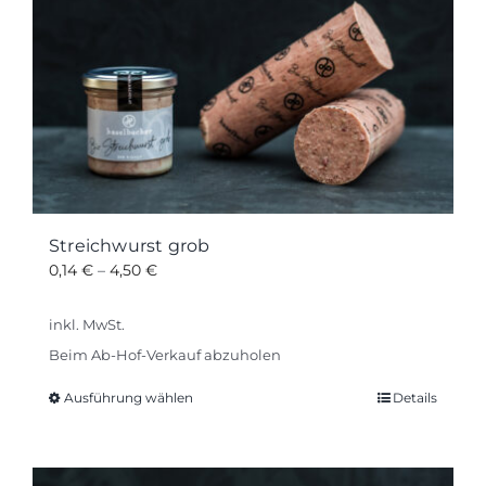
Streichwurst grob
0,14
€
–
4,50
€
inkl. MwSt.
Beim Ab-Hof-Verkauf abzuholen
Ausführung wählen
Details
Dieses
Produkt
weist
mehrere