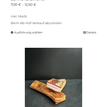
7,00
€
–
12,50
€
inkl. MwSt.
Beim Ab-Hof-Verkauf abzuholen
Ausführung wählen
Details
Dieses
Produkt
weist
mehrere
Varianten
auf.
Die
Optionen
können
auf
der
Produktseite
gewählt