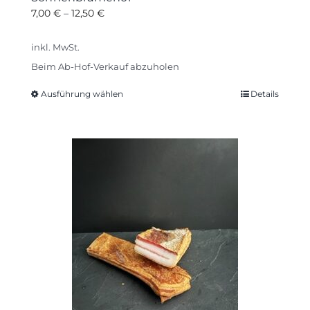
7,00
€
–
12,50
€
inkl. MwSt.
Beim Ab-Hof-Verkauf abzuholen
Ausführung wählen
Details
Dieses
Produkt
weist
mehrere
Varianten
auf.
Die
Optionen
können
auf
der
Produktseite
gewählt