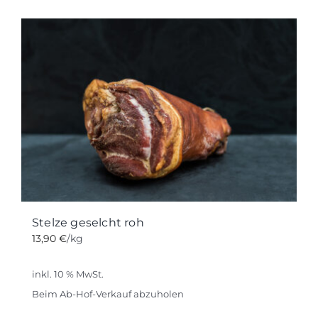
weist
mehrere
Varianten
auf.
Die
Optionen
können
auf
der
Produktseite
gewählt
werden
Stelze geselcht roh
13,90
€
/kg
inkl. 10 % MwSt.
Beim Ab-Hof-Verkauf abzuholen