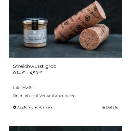
Streichwurst grob
0,14
€
–
4,50
€
inkl. MwSt.
Beim Ab-Hof-Verkauf abzuholen
Ausführung wählen
Details
Dieses
Produkt
weist
mehrere