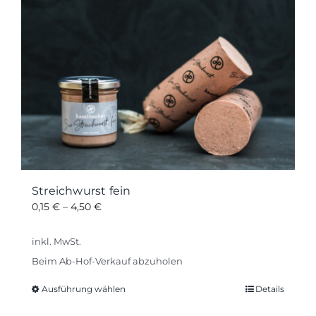
Varianten
auf.
Die
Optionen
können
auf
der
Produktseite
gewählt
werden
Streichwurst fein
0,15
€
–
4,50
€
inkl. MwSt.
Beim Ab-Hof-Verkauf abzuholen
Ausführung wählen
Details
Dieses
Produkt