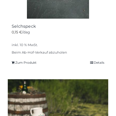
werden
Selchspeck
0,15
€
/dag
inkl. 10 % MwSt.
Beim Ab-Hof-Verkauf abzuholen
Zum Produkt
Details