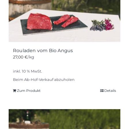
Optionen
können
auf
der
Produktseite
gewählt
werden
Rouladen vom Bio Angus
27,00
€
/kg
inkl. 10 % MwSt.
Beim Ab-Hof-Verkauf abzuholen
Zum Produkt
Details