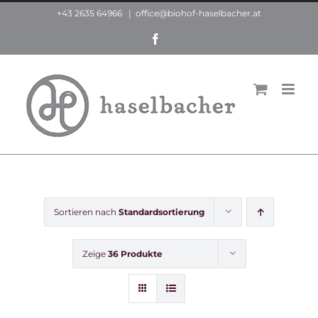
Zum
+43 2635 64966
|
office@biohof-haselbacher.at
Inhalt
Facebook
springen
Sortieren nach
Standardsortierung
Zeige
36 Produkte