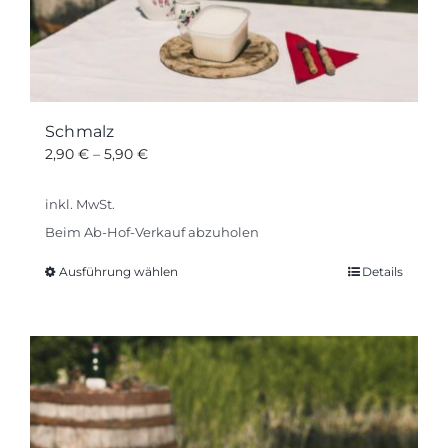
Schmalz
2,90
€
–
5,90
€
inkl. MwSt.
Beim Ab-Hof-Verkauf abzuholen
Ausführung wählen
Details
Dieses
Produkt
weist
mehrere
Varianten
auf.
Die